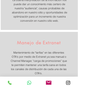
La buena interpretación de la información nos
puede dar un conocimiento más certero de
nuestra "audiencia", causas probables de
abandono en nuestro sitio y oportunidades de
optimización para un incremento de nuestra
conversión en nuestro sitio web.
Manejo de Extranet
Mantenimiento de "tarifas" en las diferentes
OTA's por medio de Extranet ya sea manual o
Channel Manager, "carga de promociones" que
te permiten mantener una tarifa sana en todos
los canales de distribución de cada una de las
OTA's.
Cursos y Capacitación
Capacitacion en dos modalidades: Presencial
o Virtual,
Enfocado a: estudiantes o