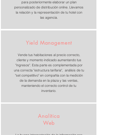
para posteriormente elaborar un plan
personalizado de distribución online. Llevamos
la relación y la representación de tu hotel con
las agencia.
Yield Management
Vende tus habitaciones al precio correcto,
cliente y momento indicado aumentando tus
"ingresos". Esta parte es complementada por
una correcta "estructura tarifaria", análisis de tu
"set competitivo" en compañía con la medición
de la demanda en la plaza y las ventas,
manteniendo el correcto control de tu
inventario.
Analítica
Web